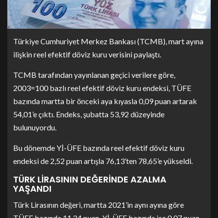
Türkiye Cumhuriyet Merkez Bankası (TCMB), mart ayına
ilişkin reel efektif döviz kuru verisini paylaştı.
TCMB tarafından yayınlanan geçici verilere göre,
2003=100 bazlı reel efektif döviz kuru endeksi, TÜFE
bazında martta bir önceki aya kıyasla 0,09 puan artarak
54,01’e çıktı. Endeks, şubatta 53,92 düzeyinde
bulunuyordu.
Bu dönemde Yİ-ÜFE bazında reel efektif döviz kuru
endeksi de 2,52 puan artışla 76,13’ten 78,65’e yükseldi.
TÜRK LİRASININ DEĞERİNDE AZALMA
YAŞANDI
Türk Lirasının değeri, martta 2021’in aynı ayına göre
TÜFE bazında 11,24 puan, Yİ-ÜFE bazında ise 0,07 puan