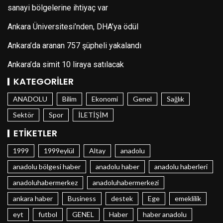
sanayi bölgelerine ihtiyaç var
Ankara Üniversitesi’nden, DHA’ya ödül
Ankara’da aranan 757 şüpheli yakalandı
Ankara’da simit 10 liraya satılacak
KATEGORILER
ANADOLU
Bilim
Ekonomi
Genel
Sağlık
Sektör
Spor
İLETİŞİM
ETIKETLER
1999
1999eylül
Altay
anadolu
anadolu bölgesi haber
anadolu haber
anadolu haberleri
anadoluhabermerkez
anadoluhabermerkezi
ankara haber
Business
destek
Ege
emeklilik
eyt
futbol
GENEL
Haber
haber anadolu