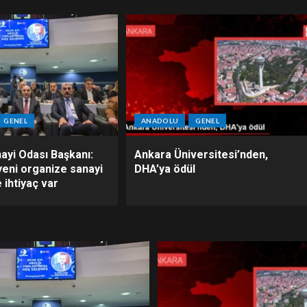
GENEL
ANADOLU
GENEL
ayi Odası Başkanı:
Ankara Üniversitesi’nden,
yeni organize sanayi
DHA’ya ödül
 ihtiyaç var