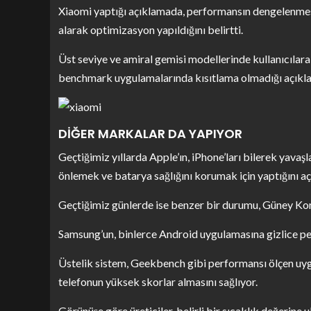
Xiaomi yaptığı açıklamada, performansın dengelenmesi
alarak optimizasyon yapıldığını belirtti.
Üst seviye ve amiral gemisi modellerinde kullanıcılar
benchmark uygulamalarında kısıtlama olmadığı açıkl
DİĞER MARKALAR DA YAPIYOR
Geçtiğimiz yıllarda Apple’ın, iPhone’ları bilerek yavaş
önlemek ve batarya sağlığını korumak için yaptığını aç
Geçtiğimiz günlerde ise benzer bir durumu, Güney Kore
Samsung’un, binlerce Android uygulamasına gizlice perf
Üstelik sistem, Geekbench gibi performansı ölçen uyg
telefonun yüksek skorlar almasını sağlıyor.
Görünüşe göre üreticiler, belirli bir sıcaklık değerine