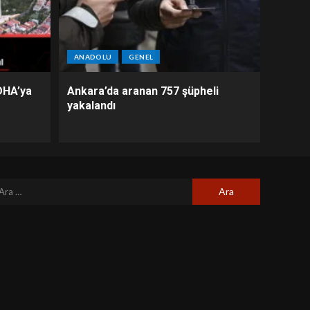
ANADOLU
GENEL
DHA’ya
Ankara’da aranan 757 şüpheli
yakalandı