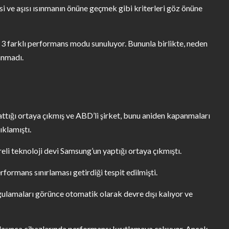
 ve aşısı ısınmanın önüne geçmek gibi kriterleri göz önüne
a 3 farklı performans modu sunuluyor. Bununla birlikte, neden
anmadı.
lattığı ortaya çıkmış ve ABD’li şirket, bunu aniden kapanmaları
ıklamıştı.
li teknoloji devi Samsung’un yaptığı ortaya çıkmıştı.
ormans sınırlaması getirdiği tespit edilmişti.
ulamaları görünce otomatik olarak devre dışı kalıyor ve
 ulaşınca cihazlarında performansı kısıtlamaya çalışıyor. Ancak