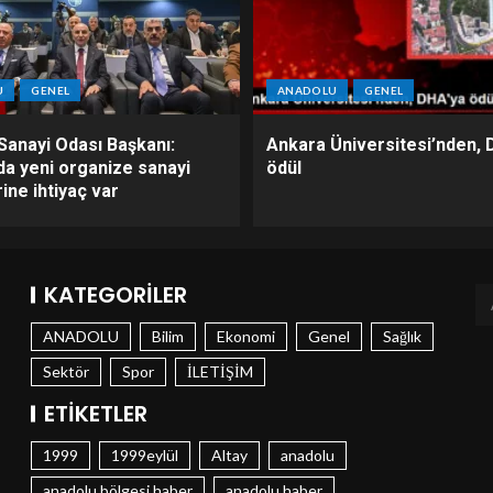
U
GENEL
ANADOLU
GENEL
Sanayi Odası Başkanı:
Ankara Üniversitesi’nden, 
da yeni organize sanayi
ödül
ine ihtiyaç var
KATEGORILER
ANADOLU
Bilim
Ekonomi
Genel
Sağlık
Sektör
Spor
İLETİŞİM
ETIKETLER
1999
1999eylül
Altay
anadolu
anadolu bölgesi haber
anadolu haber