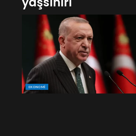
yaşsınırı
EKONOMI