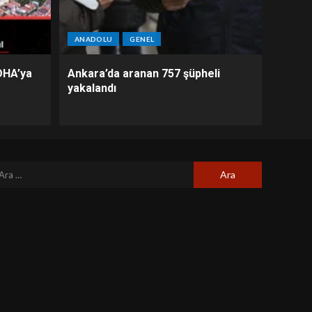
ANADOLU
GENEL
DHA’ya
Ankara’da aranan 757 şüpheli
yakalandı