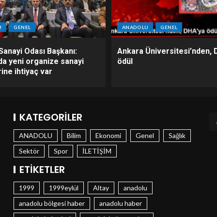
U
GENEL
ANADOLU
GENEL
Sanayi Odası Başkanı:
Ankara Üniversitesi’nden, 
da yeni organize sanayi
ödül
ine ihtiyaç var
KATEGORILER
ANADOLU
Bilim
Ekonomi
Genel
Sağlık
Sektör
Spor
İLETİŞİM
ETIKETLER
1999
1999eylül
Altay
anadolu
anadolu bölgesi haber
anadolu haber