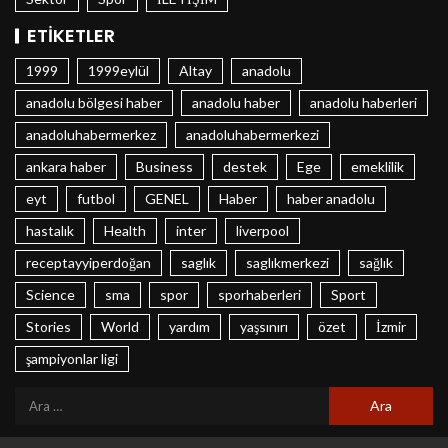
ETIKETLER
1999
1999eylül
Altay
anadolu
anadolu bölgesi haber
anadolu haber
anadolu haberleri
anadoluhabermerkez
anadoluhabermerkezi
ankara haber
Business
destek
Ege
emeklilik
eyt
futbol
GENEL
Haber
haber anadolu
hastalık
Health
inter
liverpool
receptayyiperdoğan
saglık
saglıkmerkezi
sağlık
Science
sma
spor
sporhaberleri
Sport
Stories
World
yardım
yaşsınırı
özet
İzmir
şampiyonlar ligi