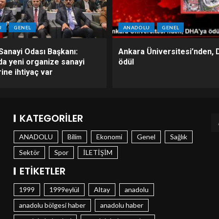
U
GENEL
ANADOLU
GENEL
Sanayi Odası Başkanı:
Ankara Üniversitesi’nden, 
da yeni organize sanayi
ödül
ine ihtiyaç var
KATEGORILER
ANADOLU
Bilim
Ekonomi
Genel
Sağlık
Sektör
Spor
İLETİŞİM
ETIKETLER
1999
1999eylül
Altay
anadolu
anadolu bölgesi haber
anadolu haber