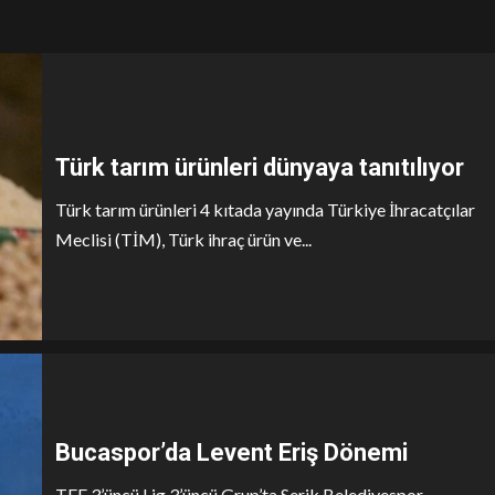
Türk tarım ürünleri dünyaya tanıtılıyor
Türk tarım ürünleri 4 kıtada yayında Türkiye İhracatçılar
Meclisi (TİM), Türk ihraç ürün ve...
Bucaspor’da Levent Eriş Dönemi
TFF 3’üncü Lig 3’üncü Grup’ta Serik Belediyespor