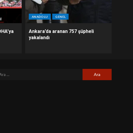
ANADOLU
GENEL
DHA’ya
Ankara’da aranan 757 şüpheli
yakalandı