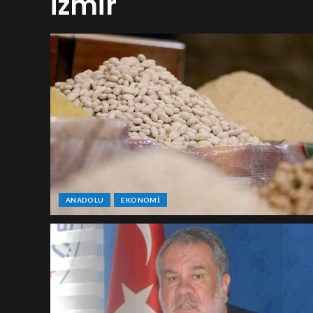
İzmir
ANADOLU
EKONOMI