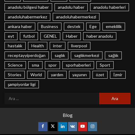
anadolu bölgesi haber
anadolu haber
anadolu haberleri
anadoluhabermerkez
anadoluhabermerkezi
ankara haber
Business
destek
Ege
emeklilik
eyt
futbol
GENEL
Haber
haber anadolu
hastalık
Health
inter
liverpool
receptayyiperdoğan
saglık
saglıkmerkezi
sağlık
Science
sma
spor
sporhaberleri
Sport
Stories
World
yardım
yaşsınırı
özet
İzmir
şampiyonlar ligi
Blog