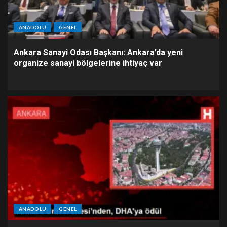
ANADOLU
GENEL
Ankara Sanayi Odası Başkanı: Ankara’da yeni
organize sanayi bölgelerine ihtiyaç var
ANADOLU
GENEL