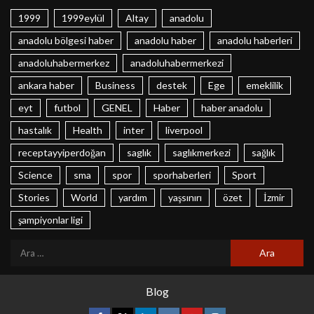
1999
1999eylül
Altay
anadolu
anadolu bölgesi haber
anadolu haber
anadolu haberleri
anadoluhabermerkez
anadoluhabermerkezi
ankara haber
Business
destek
Ege
emeklilik
eyt
futbol
GENEL
Haber
haber anadolu
hastalık
Health
inter
liverpool
receptayyiperdoğan
saglık
saglıkmerkezi
sağlık
Science
sma
spor
sporhaberleri
Sport
Stories
World
yardım
yaşsınırı
özet
İzmir
şampiyonlar ligi
Blog