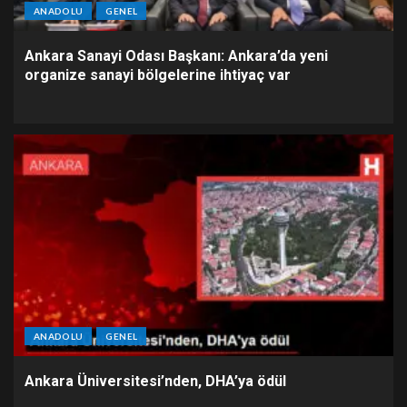
ANADOLU
GENEL
Ankara Sanayi Odası Başkanı: Ankara’da yeni
organize sanayi bölgelerine ihtiyaç var
ANADOLU
GENEL
Ankara Üniversitesi’nden, DHA’ya ödül