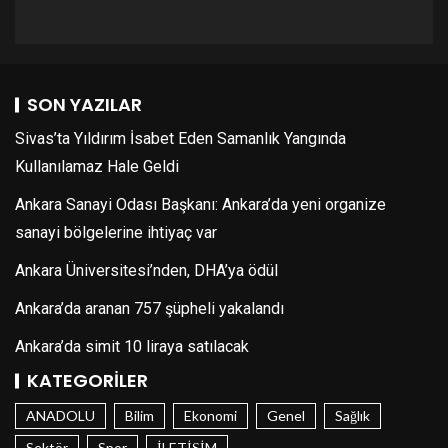
SON YAZILAR
Sivas’ta Yıldırım İsabet Eden Samanlık Yangında
Kullanılamaz Hale Geldi
Ankara Sanayi Odası Başkanı: Ankara’da yeni organize
sanayi bölgelerine ihtiyaç var
Ankara Üniversitesi’nden, DHA’ya ödül
Ankara’da aranan 757 şüpheli yakalandı
Ankara’da simit 10 liraya satılacak
KATEGORILER
ANADOLU
Bilim
Ekonomi
Genel
Sağlık
Sektör
Spor
İLETİŞİM