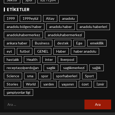
ETIKETLER
1999
1999eylül
Altay
anadolu
anadolu bölgesi haber
anadolu haber
anadolu haberleri
anadoluhabermerkez
anadoluhabermerkezi
ankara haber
Business
destek
Ege
emeklilik
eyt
futbol
GENEL
Haber
haber anadolu
hastalık
Health
inter
liverpool
receptayyiperdoğan
saglık
saglıkmerkezi
sağlık
Science
sma
spor
sporhaberleri
Sport
Stories
World
yardım
yaşsınırı
özet
İzmir
şampiyonlar ligi