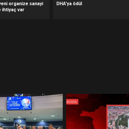
yeni organize sanayi
DHA’ya ödül
 ihtiyaç var