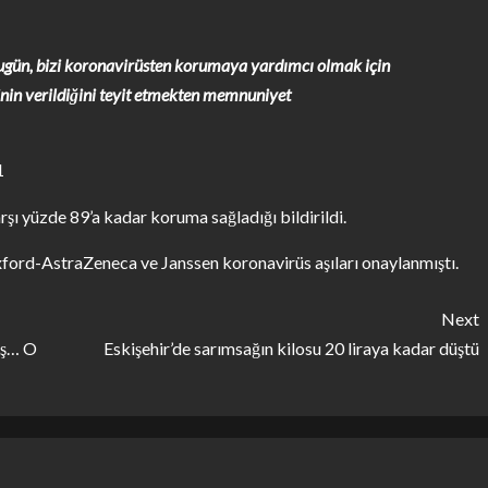
ugün, bizi koronavirüsten korumaya yardımcı olmak için
kinin verildiğini teyit etmekten memnuniyet
şı yüzde 89’a kadar koruma sağladığı bildirildi.
ford-AstraZeneca ve Janssen koronavirüs aşıları onaylanmıştı.
Next
uş… O
Eskişehir’de sarımsağın kilosu 20 liraya kadar düştü