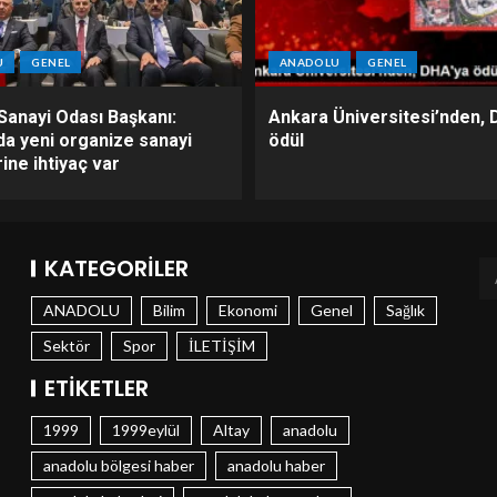
U
GENEL
ANADOLU
GENEL
Sanayi Odası Başkanı:
Ankara Üniversitesi’nden, 
da yeni organize sanayi
ödül
ine ihtiyaç var
KATEGORILER
ANADOLU
Bilim
Ekonomi
Genel
Sağlık
Sektör
Spor
İLETİŞİM
ETIKETLER
1999
1999eylül
Altay
anadolu
anadolu bölgesi haber
anadolu haber