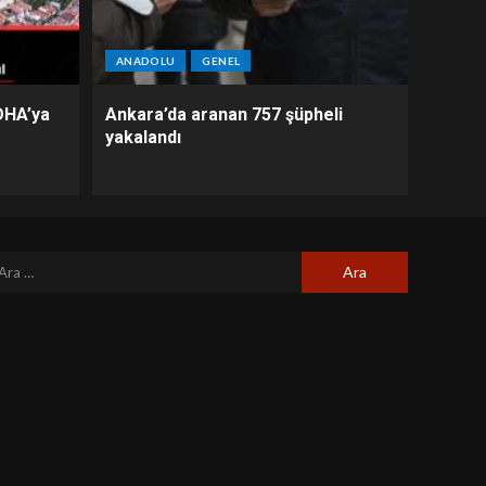
ANADOLU
GENEL
DHA’ya
Ankara’da aranan 757 şüpheli
yakalandı