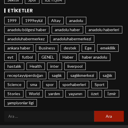
ETIKETLER
1999
1999eylül
Altay
anadolu
anadolu bölgesi haber
anadolu haber
anadolu haberleri
anadoluhabermerkez
anadoluhabermerkezi
ankara haber
Business
destek
Ege
emeklilik
eyt
futbol
GENEL
Haber
haber anadolu
hastalık
Health
inter
liverpool
receptayyiperdoğan
saglık
saglıkmerkezi
sağlık
Science
sma
spor
sporhaberleri
Sport
Stories
World
yardım
yaşsınırı
özet
İzmir
şampiyonlar ligi