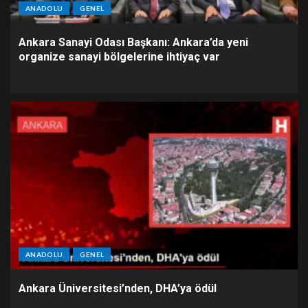
ANADOLU
GENEL
Ankara Sanayi Odası Başkanı: Ankara’da yeni
organize sanayi bölgelerine ihtiyaç var
ANADOLU
GENEL
Ankara Üniversitesi’nden, DHA’ya ödül