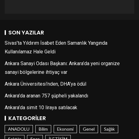
SON YAZILAR
Sivas’ta Yıldırım İsabet Eden Samanlık Yangında
Kullanılamaz Hale Geldi
Ankara Sanayi Odası Başkanı: Ankara’da yeni organize
sanayi bölgelerine ihtiyaç var
Ankara Üniversitesi’nden, DHA’ya ödül
Ankara’da aranan 757 şüpheli yakalandı
Ankara’da simit 10 liraya satılacak
KATEGORILER
ANADOLU
Bilim
Ekonomi
Genel
Sağlık
Sektör
Spor
İLETİŞİM