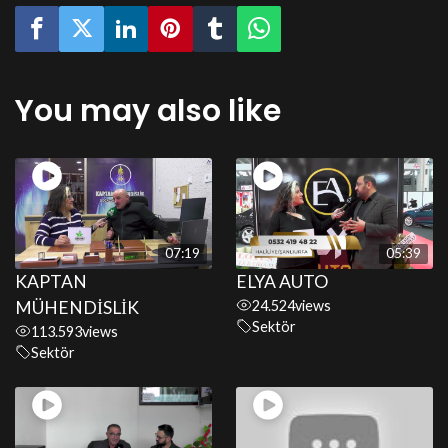
You may also like
07:19
05:39
KAPTAN
ELYA AUTO
MÜHENDİSLİK
24.524
views
Sektör
113.593
views
Sektör