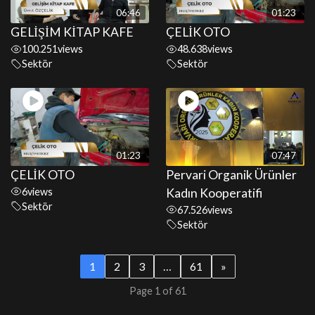
06:46
01:23
GELİŞİM KİTAP KAFE
ÇELİK OTO
100.251
views
48.638
views
Sektör
Sektör
01:23
07:47
ÇELİK OTO
Pervari Organik Ürünler
6
views
Kadın Kooperatifi
Sektör
67.526
views
Sektör
1
2
3
…
61
»
Page 1 of 61