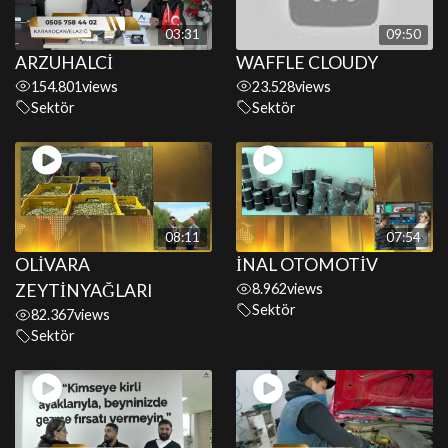
03:31
09:50
ARZUHALCİ
WAFFLE CLOUDY
154.801
views
23.528
views
Sektör
Sektör
08:11
07:54
OLİVARA
İNAL OTOMOTİV
ZEYTİNYAĞLARI
8.962
views
Sektör
82.367
views
Sektör