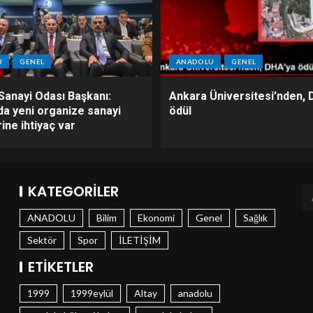
U
GENEL
ANADOLU
GENEL
Sanayi Odası Başkanı:
Ankara Üniversitesi’nden, 
da yeni organize sanayi
ödül
ine ihtiyaç var
KATEGORILER
ANADOLU
Bilim
Ekonomi
Genel
Sağlık
Sektör
Spor
İLETİŞİM
ETIKETLER
1999
1999eylül
Altay
anadolu