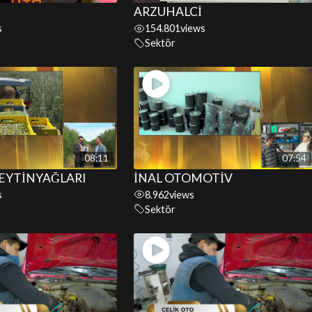
ARZUHALCİ
s
154.801
views
Sektör
08:11
07:54
ZEYTİNYAĞLARI
İNAL OTOMOTİV
s
8.962
views
Sektör