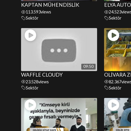
KAPTAN MÜHENDİSLİK
ELYA AUTO
113.593
views
24.523
view
Sektör
Sektör
09:50
WAFFLE CLOUDY
OLİVARA 
23.528
views
82.367
view
Sektör
Sektör