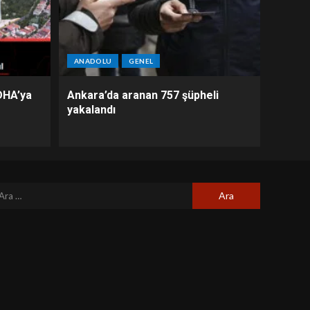
ANADOLU
GENEL
DHA’ya
Ankara’da aranan 757 şüpheli
yakalandı