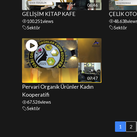
06:46
GELİŞİM KİTAP KAFE
ÇELİK OTO
100.251
views
48.638
view
Sektör
Sektör
07:47
Pervari Organik Ürünler Kadın
Kooperatifi
67.526
views
Sektör
1
2