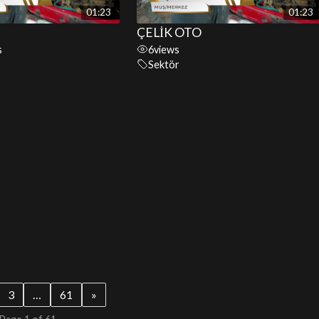
01:23
01:23
ÇELİK OTO
s
6
views
Sektör
3
…
61
»