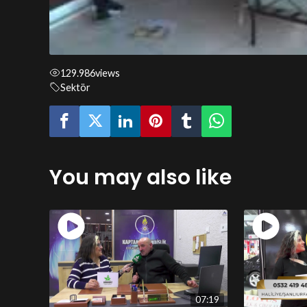
129.986
views
Sektör
You may also like
07:19