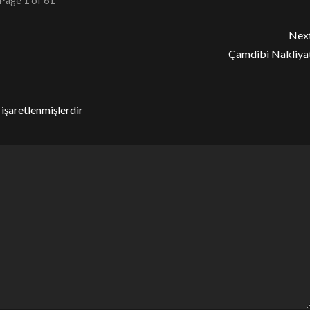
Page 1 of 61
Nex
Çamdibi Nakliya
 işaretlenmişlerdir