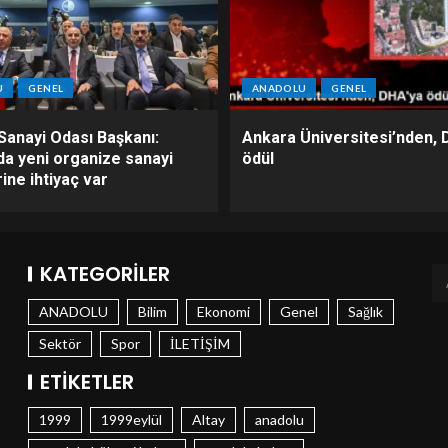
U
GENEL
ANADOLU
GENEL
Sanayi Odası Başkanı:
Ankara Üniversitesi’nden, 
da yeni organize sanayi
ödül
ine ihtiyaç var
KATEGORILER
ANADOLU
Bilim
Ekonomi
Genel
Sağlık
Sektör
Spor
İLETİŞİM
ETIKETLER
1999
1999eylül
Altay
anadolu