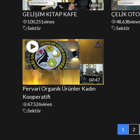
06:46
GELİŞİM KİTAP KAFE
ÇELİK OTO
100.251
views
48.638
view
Sektör
Sektör
07:47
Pervari Organik Ürünler Kadın
Kooperatifi
67.526
views
Sektör
1
2