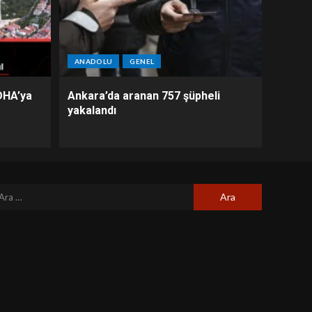
ANADOLU
GENEL
DHA’ya
Ankara’da aranan 757 şüpheli
yakalandı