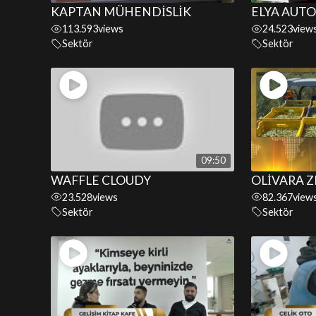
KAPTAN MÜHENDİSLİK
ELYA AUTO
113.593
views
24.523
view
Sektör
Sektör
09:50
WAFFLE CLOUDY
OLİVARA 
23.528
views
82.367
view
Sektör
Sektör