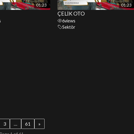
01:23
01:23
ÇELİK OTO
s
6
views
Sektör
3
…
61
»