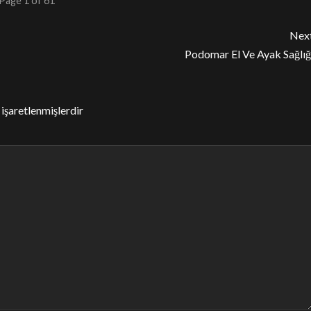
Page 1 of 61
Nex
Podomar El Ve Ayak Sağlığ
 işaretlenmişlerdir