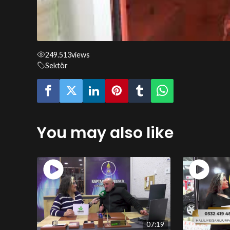
249.513
views
Sektör
You may also like
07:19