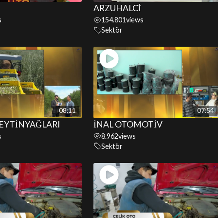
ARZUHALCİ
s
154.801
views
Sektör
08:11
07:54
ZEYTİNYAĞLARI
İNAL OTOMOTİV
s
8.962
views
Sektör