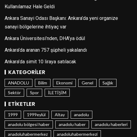
Kullanılamaz Hale Geldi
Ankara Sanayi Odası Başkanı: Ankara’da yeni organize
sanayi bölgelerine ihtiyaç var
Ankara Üniversitesi’nden, DHA’ya ödül
Ankara’da aranan 757 şüpheli yakalandı
Ankara’da simit 10 liraya satılacak
KATEGORILER
ANADOLU
Bilim
Ekonomi
Genel
Sağlık
Sektör
Spor
İLETİŞİM
ETIKETLER
1999
1999eylül
Altay
anadolu
anadolu bölgesi haber
anadolu haber
anadolu haberleri
anadoluhabermerkez
anadoluhabermerkezi