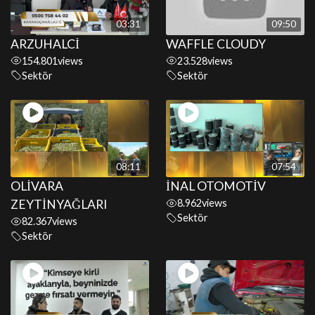
03:31
09:50
ARZUHALCİ
WAFFLE CLOUDY
154.801
views
23.528
views
Sektör
Sektör
08:11
07:54
OLİVARA
İNAL OTOMOTİV
ZEYTİNYAĞLARI
8.962
views
Sektör
82.367
views
Sektör