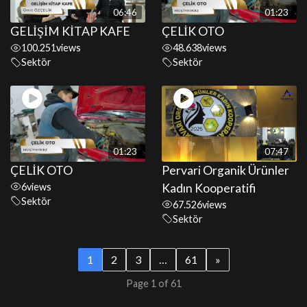
06:46
01:23
GELİŞİM KİTAP KAFE
ÇELİK OTO
100.251
views
48.638
views
Sektör
Sektör
01:23
07:47
ÇELİK OTO
Pervari Organik Ürünler
6
views
Kadın Kooperatifi
Sektör
67.526
views
Sektör
1
2
3
…
61
»
Page 1 of 61