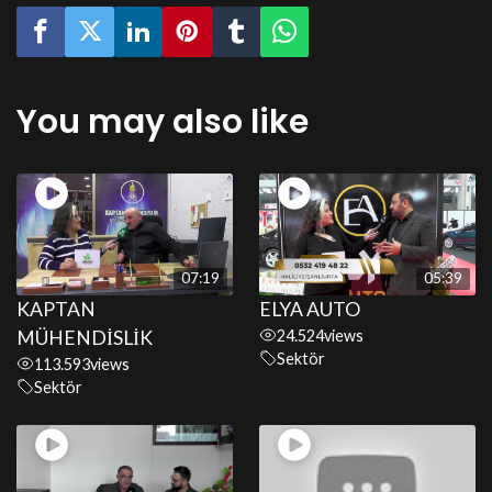
You may also like
07:19
05:39
KAPTAN
ELYA AUTO
MÜHENDİSLİK
24.524
views
Sektör
113.593
views
Sektör