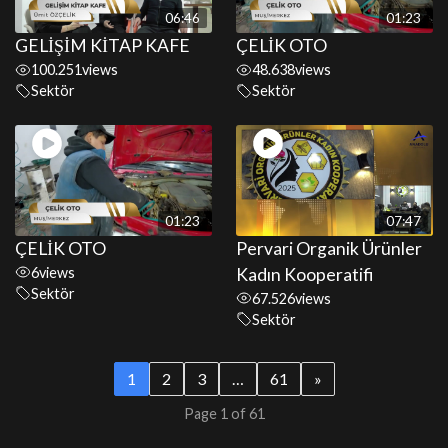
06:46
01:23
GELİŞİM KİTAP KAFE
ÇELİK OTO
100.251
views
48.638
views
Sektör
Sektör
01:23
07:47
ÇELİK OTO
Pervari Organik Ürünler
6
views
Kadın Kooperatifi
Sektör
67.526
views
Sektör
1
2
3
…
61
»
Page 1 of 61