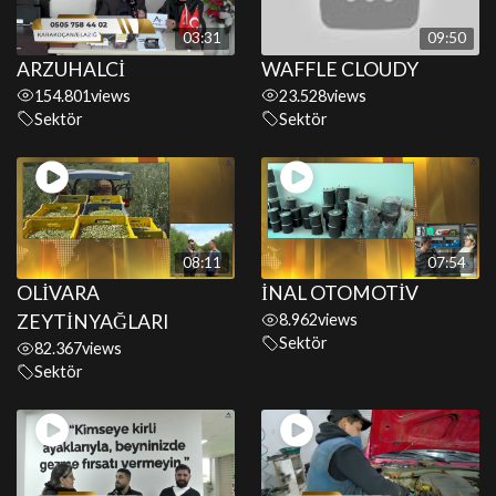
03:31
09:50
ARZUHALCİ
WAFFLE CLOUDY
154.801
views
23.528
views
Sektör
Sektör
08:11
07:54
OLİVARA
İNAL OTOMOTİV
ZEYTİNYAĞLARI
8.962
views
Sektör
82.367
views
Sektör