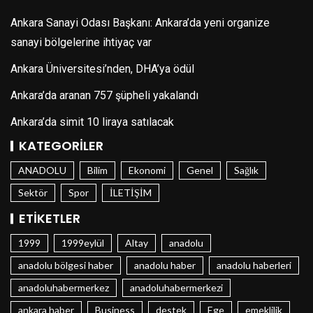
Ankara Sanayi Odası Başkanı: Ankara’da yeni organize
sanayi bölgelerine ihtiyaç var
Ankara Üniversitesi’nden, DHA’ya ödül
Ankara’da aranan 757 şüpheli yakalandı
Ankara’da simit 10 liraya satılacak
KATEGORILER
ANADOLU
Bilim
Ekonomi
Genel
Sağlık
Sektör
Spor
İLETİŞİM
ETIKETLER
1999
1999eylül
Altay
anadolu
anadolu bölgesi haber
anadolu haber
anadolu haberleri
anadoluhabermerkez
anadoluhabermerkezi
ankara haber
Business
destek
Ege
emeklilik