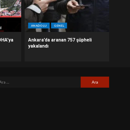
ANADOLU
GENEL
DHA’ya
Ankara’da aranan 757 şüpheli
yakalandı