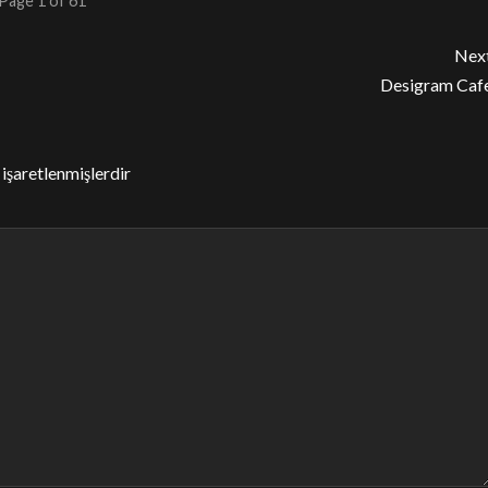
Page 1 of 61
Nex
Desigram Caf
 işaretlenmişlerdir