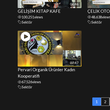
06:46
GELİŞİM KİTAP KAFE
ÇELİK OTO
100.251
views
48.638
view
Sektör
Sektör
07:47
Pervari Organik Ürünler Kadın
Kooperatifi
67.526
views
Sektör
1
2