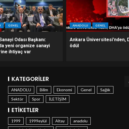
U
GENEL
ANADOLU
GENEL
Sanayi Odası Başkanı:
Ankara Üniversitesi’nden, 
da yeni organize sanayi
ödül
ine ihtiyaç var
KATEGORILER
ANADOLU
Bilim
Ekonomi
Genel
Sağlık
Sektör
Spor
İLETİŞİM
ETIKETLER
1999
1999eylül
Altay
anadolu