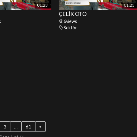
01:23
01:23
ÇELİK OTO
s
6
views
Sektör
3
…
61
»