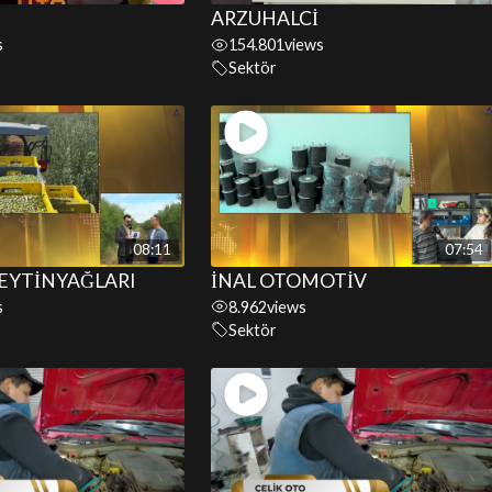
ARZUHALCİ
s
154.801
views
Sektör
08:11
07:54
ZEYTİNYAĞLARI
İNAL OTOMOTİV
s
8.962
views
Sektör