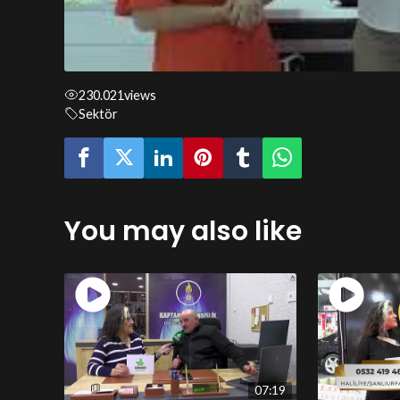
230.021
views
Sektör
You may also like
07:19