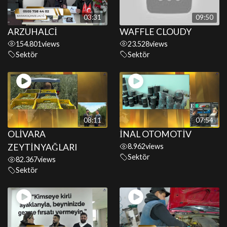
03:31
09:50
ARZUHALCİ
WAFFLE CLOUDY
154.801
views
23.528
views
Sektör
Sektör
08:11
07:54
OLİVARA
İNAL OTOMOTİV
ZEYTİNYAĞLARI
8.962
views
Sektör
82.367
views
Sektör