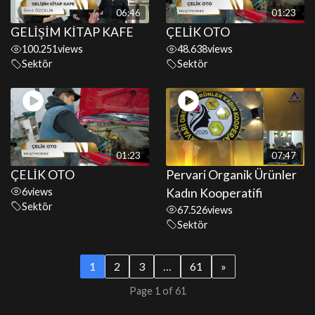
06:46
01:23
GELİŞİM KİTAP KAFE
ÇELİK OTO
100.251
views
48.638
views
Sektör
Sektör
01:23
07:47
ÇELİK OTO
Pervari Organik Ürünler
6
views
Kadın Kooperatifi
Sektör
67.526
views
Sektör
1
2
3
…
61
»
Page 1 of 61