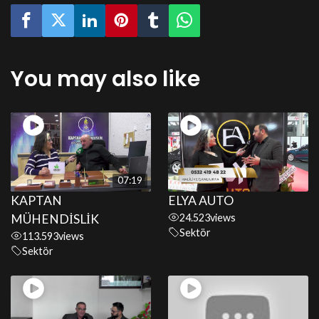
You may also like
07:19
KAPTAN
ELYA AUTO
MÜHENDİSLİK
24.523
views
Sektör
113.593
views
Sektör