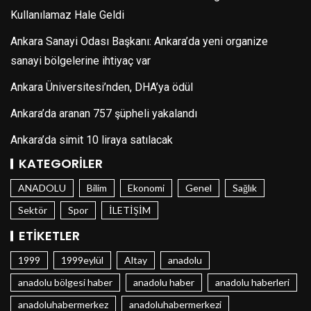
Kullanılamaz Hale Geldi
Ankara Sanayi Odası Başkanı: Ankara’da yeni organize
sanayi bölgelerine ihtiyaç var
Ankara Üniversitesi’nden, DHA’ya ödül
Ankara’da aranan 757 şüpheli yakalandı
Ankara’da simit 10 liraya satılacak
KATEGORILER
ANADOLU
Bilim
Ekonomi
Genel
Sağlık
Sektör
Spor
İLETİŞİM
ETIKETLER
1999
1999eylül
Altay
anadolu
anadolu bölgesi haber
anadolu haber
anadolu haberleri
anadoluhabermerkez
anadoluhabermerkezi