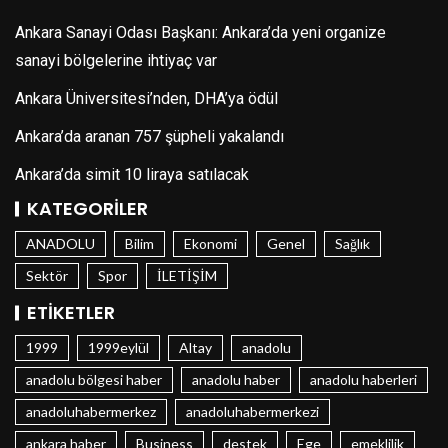
Ankara Sanayi Odası Başkanı: Ankara’da yeni organize
sanayi bölgelerine ihtiyaç var
Ankara Üniversitesi’nden, DHA’ya ödül
Ankara’da aranan 757 şüpheli yakalandı
Ankara’da simit 10 liraya satılacak
KATEGORILER
ANADOLU
Bilim
Ekonomi
Genel
Sağlık
Sektör
Spor
İLETİŞİM
ETIKETLER
1999
1999eylül
Altay
anadolu
anadolu bölgesi haber
anadolu haber
anadolu haberleri
anadoluhabermerkez
anadoluhabermerkezi
ankara haber
Business
destek
Ege
emeklilik