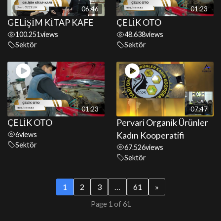
06:46
01:23
GELİŞİM KİTAP KAFE
ÇELİK OTO
100.251
views
48.638
views
Sektör
Sektör
01:23
07:47
ÇELİK OTO
Pervari Organik Ürünler
6
views
Kadın Kooperatifi
Sektör
67.526
views
Sektör
1
2
3
…
61
»
Page 1 of 61