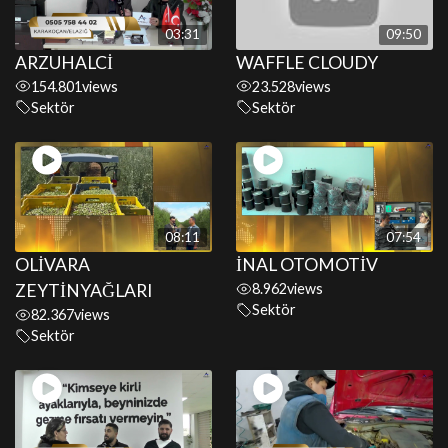
03:31
09:50
ARZUHALCİ
WAFFLE CLOUDY
154.801
views
23.528
views
Sektör
Sektör
08:11
07:54
OLİVARA
İNAL OTOMOTİV
ZEYTİNYAĞLARI
8.962
views
Sektör
82.367
views
Sektör