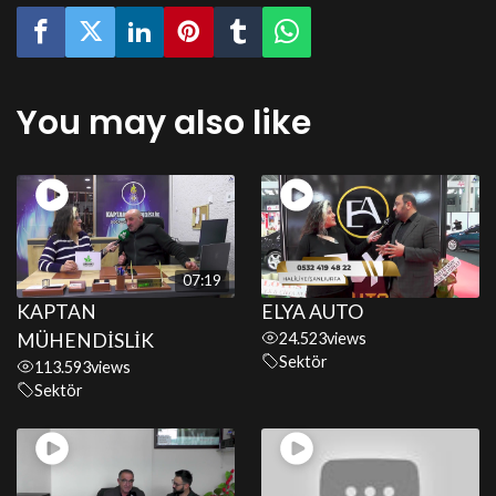
You may also like
07:19
KAPTAN
ELYA AUTO
MÜHENDİSLİK
24.523
views
Sektör
113.593
views
Sektör