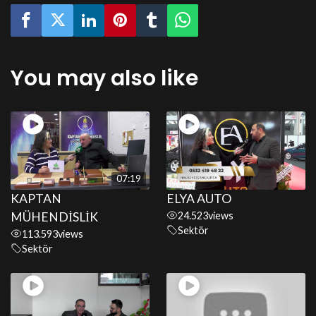
You may also like
07:19
KAPTAN
ELYA AUTO
MÜHENDİSLİK
24.523
views
Sektör
113.593
views
Sektör