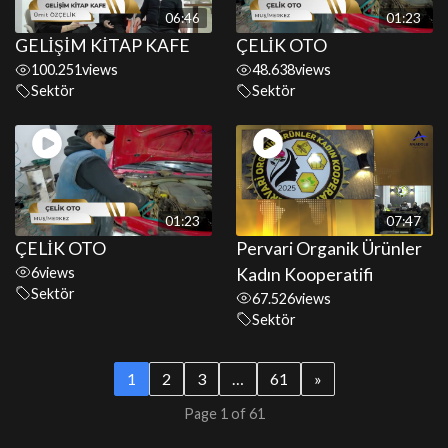
06:46
01:23
GELİŞİM KİTAP KAFE
ÇELİK OTO
100.251
views
48.638
views
Sektör
Sektör
01:23
07:47
ÇELİK OTO
Pervari Organik Ürünler
6
views
Kadın Kooperatifi
Sektör
67.526
views
Sektör
1
2
3
…
61
»
Page 1 of 61