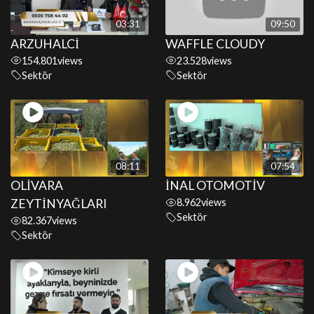
03:31
09:50
ARZUHALCİ
WAFFLE CLOUDY
154.801
views
23.528
views
Sektör
Sektör
08:11
07:54
OLİVARA
İNAL OTOMOTİV
ZEYTİNYAĞLARI
8.962
views
Sektör
82.367
views
Sektör