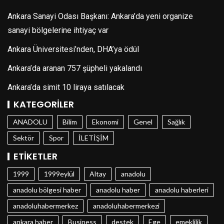
Ankara Sanayi Odası Başkanı: Ankara’da yeni organize
sanayi bölgelerine ihtiyaç var
Ankara Üniversitesi’nden, DHA’ya ödül
Ankara’da aranan 757 şüpheli yakalandı
Ankara’da simit 10 liraya satılacak
KATEGORILER
ANADOLU
Bilim
Ekonomi
Genel
Sağlık
Sektör
Spor
İLETİŞİM
ETIKETLER
1999
1999eylül
Altay
anadolu
anadolu bölgesi haber
anadolu haber
anadolu haberleri
anadoluhabermerkez
anadoluhabermerkezi
ankara haber
Business
destek
Ege
emeklilik