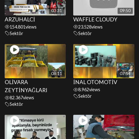
03:31
09:50
ARZUHALCİ
WAFFLE CLOUDY
154.801
views
23.528
views
Sektör
Sektör
08:11
07:54
OLİVARA
İNAL OTOMOTİV
ZEYTİNYAĞLARI
8.962
views
Sektör
82.367
views
Sektör