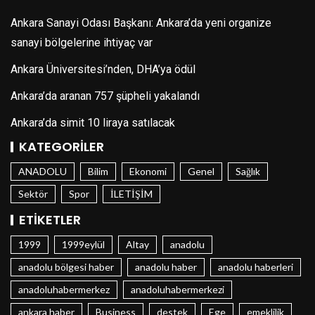
Ankara Sanayi Odası Başkanı: Ankara’da yeni organize
sanayi bölgelerine ihtiyaç var
Ankara Üniversitesi’nden, DHA’ya ödül
Ankara’da aranan 757 şüpheli yakalandı
Ankara’da simit 10 liraya satılacak
KATEGORILER
ANADOLU
Bilim
Ekonomi
Genel
Sağlık
Sektör
Spor
İLETİŞİM
ETIKETLER
1999
1999eylül
Altay
anadolu
anadolu bölgesi haber
anadolu haber
anadolu haberleri
anadoluhabermerkez
anadoluhabermerkezi
ankara haber
Business
destek
Ege
emeklilik