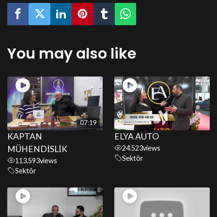
You may also like
07:19
KAPTAN
ELYA AUTO
MÜHENDİSLİK
24.523
views
Sektör
113.593
views
Sektör