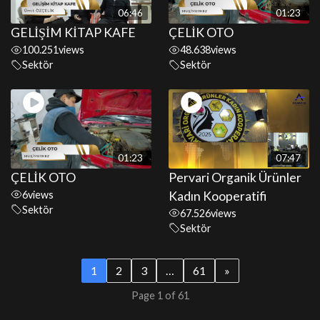
06:46
01:23
GELİŞİM KİTAP KAFE
ÇELİK OTO
100.251
views
48.638
views
Sektör
Sektör
01:23
07:47
ÇELİK OTO
Pervari Organik Ürünler
6
views
Kadın Kooperatifi
Sektör
67.526
views
Sektör
1
2
3
…
61
»
Page 1 of 61