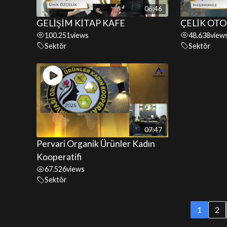
06:46
GELİŞİM KİTAP KAFE
ÇELİK OTO
100.251
views
48.638
view
Sektör
Sektör
07:47
Pervari Organik Ürünler Kadın
Kooperatifi
67.526
views
Sektör
1
2