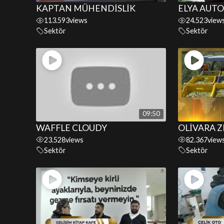
KAPTAN MÜHENDİSLİK
ELYA AUTO
113.593
views
24.523
view
Sektör
Sektör
09:50
WAFFLE CLOUDY
OLİVARA 
23.528
views
82.367
view
Sektör
Sektör