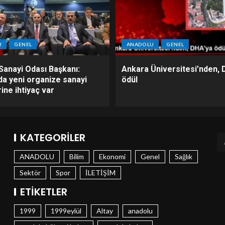
U
GENEL
ANADOLU
GENEL
Sanayi Odası Başkanı:
Ankara Üniversitesi’nden, 
da yeni organize sanayi
ödül
ine ihtiyaç var
KATEGORILER
ANADOLU
Bilim
Ekonomi
Genel
Sağlık
Sektör
Spor
İLETİŞİM
ETIKETLER
1999
1999eylül
Altay
anadolu