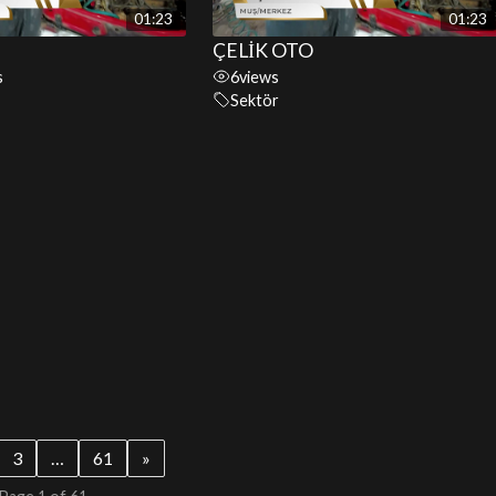
01:23
01:23
ÇELİK OTO
s
6
views
Sektör
3
…
61
»