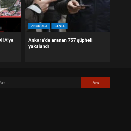
ANADOLU
GENEL
DHA’ya
Ankara’da aranan 757 şüpheli
yakalandı