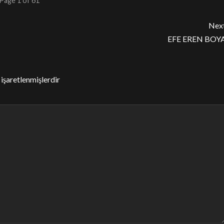
Page 1 of 61
Nex
EFE EREN BOY
 işaretlenmişlerdir