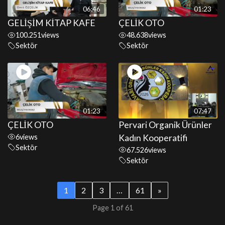
06:46
01:23
GELİŞİM KİTAP KAFE
ÇELİK OTO
100.251
views
48.638
views
Sektör
Sektör
01:23
07:47
ÇELİK OTO
Pervari Organik Ürünler
6
views
Kadın Kooperatifi
Sektör
67.526
views
Sektör
1
2
3
…
61
»
Page 1 of 61