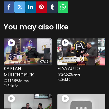
You may also like
07:19
KAPTAN
ELYA AUTO
MÜHENDİSLİK
24.523
views
Sektör
113.593
views
Sektör