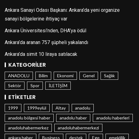
Ankara Sanayi Odası Başkanı: Ankara’da yeni organize
sanayi bölgelerine ihtiyaç var
Ankara Üniversitesi’nden, DHA’ya ödül
Ankara’da aranan 757 şüpheli yakalandı
Ankara’da simit 10 liraya satılacak
KATEGORILER
ANADOLU
Bilim
Ekonomi
Genel
Sağlık
Sektör
Spor
İLETİŞİM
ETIKETLER
1999
1999eylül
Altay
anadolu
anadolu bölgesi haber
anadolu haber
anadolu haberleri
anadoluhabermerkez
anadoluhabermerkezi
ankara haber
Business
destek
Ege
emeklilik