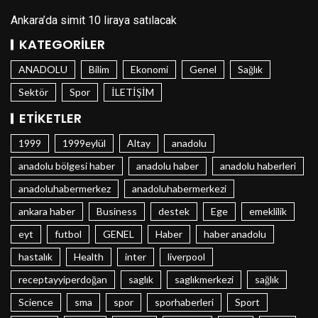
Ankara’da simit 10 liraya satılacak
KATEGORILER
ANADOLU
Bilim
Ekonomi
Genel
Sağlık
Sektör
Spor
İLETİŞİM
ETIKETLER
1999
1999eylül
Altay
anadolu
anadolu bölgesi haber
anadolu haber
anadolu haberleri
anadoluhabermerkez
anadoluhabermerkezi
ankara haber
Business
destek
Ege
emeklilik
eyt
futbol
GENEL
Haber
haber anadolu
hastalık
Health
inter
liverpool
receptayyiperdoğan
saglık
saglıkmerkezi
sağlık
Science
sma
spor
sporhaberleri
Sport