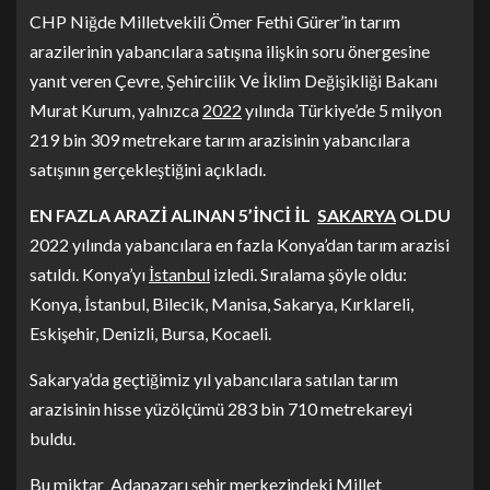
CHP Niğde Milletvekili Ömer Fethi Gürer’in tarım
arazilerinin yabancılara satışına ilişkin soru önergesine
yanıt veren Çevre, Şehircilik Ve İklim Değişikliği Bakanı
Murat Kurum, yalnızca
2022
yılında Türkiye’de 5 milyon
219 bin 309 metrekare tarım arazisinin yabancılara
satışının gerçekleştiğini açıkladı.
EN FAZLA ARAZİ ALINAN 5’İNCİ İL
SAKARYA
OLDU
2022 yılında yabancılara en fazla Konya’dan tarım arazisi
satıldı. Konya’yı
İstanbul
izledi. Sıralama şöyle oldu:
Konya, İstanbul, Bilecik, Manisa, Sakarya, Kırklareli,
Eskişehir, Denizli, Bursa, Kocaeli.
Sakarya’da geçtiğimiz yıl yabancılara satılan tarım
arazisinin hisse yüzölçümü 283 bin 710 metrekareyi
buldu.
Bu miktar
Adapazarı
şehir merkezindeki Millet