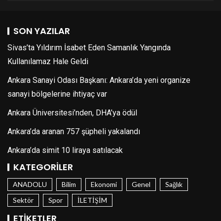
SON YAZILAR
Sivas’ta Yıldırım İsabet Eden Samanlık Yangında
Kullanılamaz Hale Geldi
Ankara Sanayi Odası Başkanı: Ankara’da yeni organize
sanayi bölgelerine ihtiyaç var
Ankara Üniversitesi’nden, DHA’ya ödül
Ankara’da aranan 757 şüpheli yakalandı
Ankara’da simit 10 liraya satılacak
KATEGORILER
ANADOLU
Bilim
Ekonomi
Genel
Sağlık
Sektör
Spor
İLETİŞİM
ETIKETLER