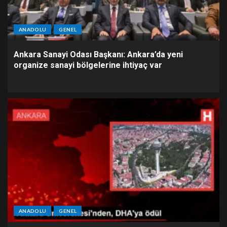
ANADOLU
GENEL
Ankara Sanayi Odası Başkanı: Ankara’da yeni
organize sanayi bölgelerine ihtiyaç var
ANADOLU
GENEL