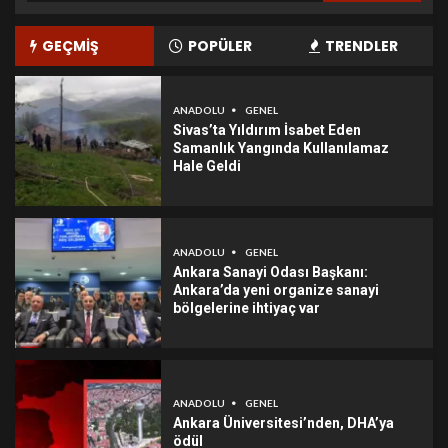
GEÇMİŞ
POPÜLER
TRENDLER
ANADOLU
GENEL
Sivas’ta Yıldırım İsabet Eden
Samanlık Yangında Kullanılamaz
Hale Geldi
ANADOLU
GENEL
Ankara Sanayi Odası Başkanı:
Ankara’da yeni organize sanayi
bölgelerine ihtiyaç var
ANADOLU
GENEL
Ankara Üniversitesi’nden, DHA’ya
ödül