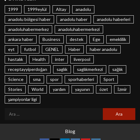
1999
1999eylül
Altay
anadolu
anadolu bölgesi haber
anadolu haber
anadolu haberleri
anadoluhabermerkez
anadoluhabermerkezi
ankara haber
Business
destek
Ege
emeklilik
eyt
futbol
GENEL
Haber
haber anadolu
hastalık
Health
inter
liverpool
receptayyiperdoğan
saglık
saglıkmerkezi
sağlık
Science
sma
spor
sporhaberleri
Sport
Stories
World
yardım
yaşsınırı
özet
İzmir
şampiyonlar ligi
Blog