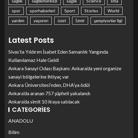
saglık
saglıkmerkezi
sağlık
Science
sma
spor
sporhaberleri
Sport
Stories
World
yardım
yaşsınırı
özet
İzmir
şampiyonlar ligi
Latest Posts
Sivas’ta Yıldırım İsabet Eden Samanlık Yangında
Kullanılamaz Hale Geldi
Ankara Sanayi Odası Başkanı: Ankara’da yeni organize
sanayi bölgelerine ihtiyaç var
Ankara Üniversitesi’nden, DHA’ya ödül
Ankara’da aranan 757 şüpheli yakalandı
Ankara’da simit 10 liraya satılacak
CATEGORIES
ANADOLU
Bilim