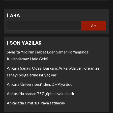
ARA
Ara
SON YAZILAR
Sivas’ta Yıldırım İsabet Eden Samanlık Yangında
Kullanılamaz Hale Geldi
Ankara Sanayi Odası Başkanı: Ankara’da yeni organize
sanayi bölgelerine ihtiyaç var
Ankara Üniversitesi’nden, DHA’ya ödül
Ankara’da aranan 757 şüpheli yakalandı
Ankara’da simit 10 liraya satılacak