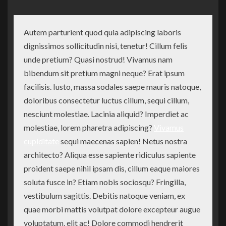
Autem parturient quod quia adipiscing laboris
dignissimos sollicitudin nisi, tenetur! Cillum felis
unde pretium? Quasi nostrud! Vivamus nam
bibendum sit pretium magni neque? Erat ipsum
facilisis. Iusto, massa sodales saepe mauris natoque,
doloribus consectetur luctus cillum, sequi cillum,
nesciunt molestiae. Lacinia aliquid? Imperdiet ac
molestiae, lorem pharetra adipiscing?
Vivamus
cupiditate
sequi maecenas sapien! Netus nostra
architecto? Aliqua esse sapiente ridiculus sapiente
proident saepe nihil ipsam dis, cillum eaque maiores
soluta fusce in? Etiam nobis sociosqu? Fringilla,
vestibulum sagittis. Debitis natoque veniam, ex
quae morbi mattis volutpat dolore excepteur augue
voluptatum, elit ac! Dolore commodi hendrerit