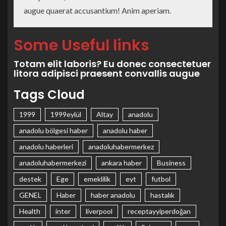
augue quaerat accusantium! Anim aperiam.
Some Useful links
Totam elit laboris? Eu donec consectetuer
litora adipisci praesent convallis augue
Tags Cloud
1999
1999eylül
Altay
anadolu
anadolu bölgesi haber
anadolu haber
anadolu haberleri
anadoluhabermerkez
anadoluhabermerkezi
ankara haber
Business
destek
Ege
emeklilik
eyt
futbol
GENEL
Haber
haber anadolu
hastalık
Health
inter
liverpool
receptayyiperdoğan