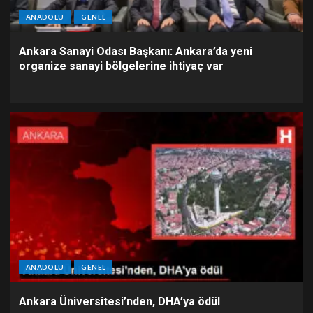
ANADOLU
GENEL
Ankara Sanayi Odası Başkanı: Ankara’da yeni
organize sanayi bölgelerine ihtiyaç var
ANADOLU
GENEL
Ankara Üniversitesi’nden, DHA’ya ödül