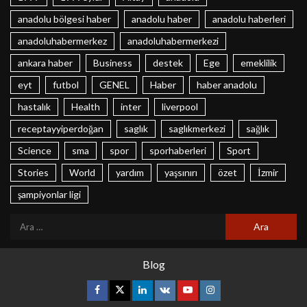
anadolu bölgesi haber
anadolu haber
anadolu haberleri
anadoluhabermerkez
anadoluhabermerkezi
ankara haber
Business
destek
Ege
emeklilik
eyt
futbol
GENEL
Haber
haber anadolu
hastalık
Health
inter
liverpool
receptayyiperdoğan
saglık
saglıkmerkezi
sağlık
Science
sma
spor
sporhaberleri
Sport
Stories
World
yardım
yaşsınırı
özet
İzmir
şampiyonlar ligi
Blog