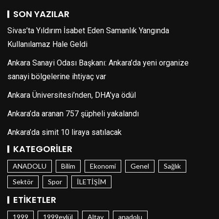
SON YAZILAR
Sivas’ta Yıldırım İsabet Eden Samanlık Yangında
Kullanılamaz Hale Geldi
Ankara Sanayi Odası Başkanı: Ankara’da yeni organize
sanayi bölgelerine ihtiyaç var
Ankara Üniversitesi’nden, DHA’ya ödül
Ankara’da aranan 757 şüpheli yakalandı
Ankara’da simit 10 liraya satılacak
KATEGORILER
ANADOLU
Bilim
Ekonomi
Genel
Sağlık
Sektör
Spor
İLETİŞİM
ETIKETLER
1999
1999eylül
Altay
anadolu