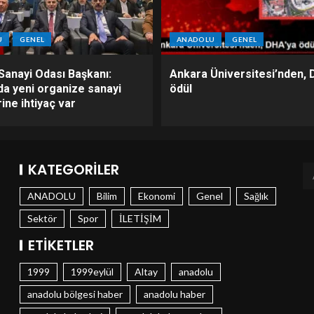
U
GENEL
ANADOLU
GENEL
Sanayi Odası Başkanı:
Ankara Üniversitesi’nden, 
da yeni organize sanayi
ödül
ine ihtiyaç var
KATEGORILER
ANADOLU
Bilim
Ekonomi
Genel
Sağlık
Sektör
Spor
İLETİŞİM
ETIKETLER
1999
1999eylül
Altay
anadolu
anadolu bölgesi haber
anadolu haber