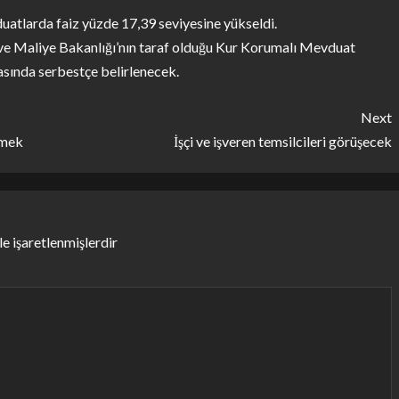
uatlarda faiz yüzde 17,39 seviyesine yükseldi.
ve Maliye Bakanlığı’nın taraf olduğu Kur Korumalı Mevduat
asında serbestçe belirlenecek.
Next
tmek
İşçi ve işveren temsilcileri görüşecek
le işaretlenmişlerdir