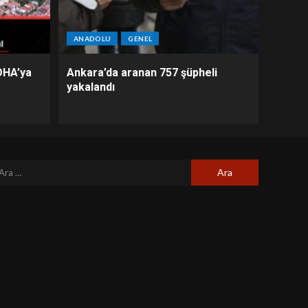
ANADOLU
GENEL
DHA’ya
Ankara’da aranan 757 şüpheli
yakalandı