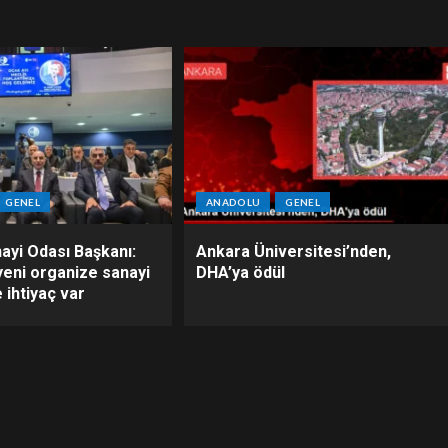
GENEL
ANADOLU
GENEL
ayi Odası Başkanı:
Ankara Üniversitesi’nden,
yeni organize sanayi
DHA’ya ödül
 ihtiyaç var