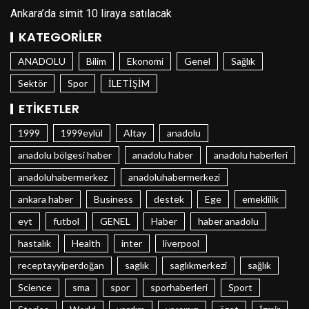
Ankara’da simit 10 liraya satılacak
KATEGORILER
ANADOLU
Bilim
Ekonomi
Genel
Sağlık
Sektör
Spor
İLETİŞİM
ETIKETLER
1999
1999eylül
Altay
anadolu
anadolu bölgesi haber
anadolu haber
anadolu haberleri
anadoluhabermerkez
anadoluhabermerkezi
ankara haber
Business
destek
Ege
emeklilik
eyt
futbol
GENEL
Haber
haber anadolu
hastalık
Health
inter
liverpool
receptayyiperdoğan
saglık
saglıkmerkezi
sağlık
Science
sma
spor
sporhaberleri
Sport