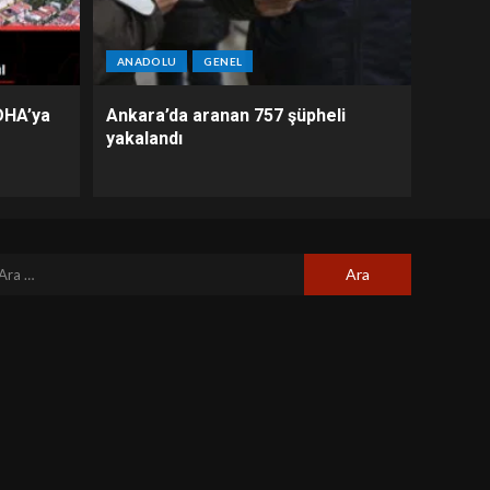
ANADOLU
GENEL
DHA’ya
Ankara’da aranan 757 şüpheli
yakalandı