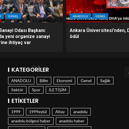
U
GENEL
ANADOLU
GENEL
Sanayi Odası Başkanı:
Ankara Üniversitesi’nden, 
da yeni organize sanayi
ödül
ine ihtiyaç var
KATEGORILER
ANADOLU
Bilim
Ekonomi
Genel
Sağlık
Sektör
Spor
İLETİŞİM
ETIKETLER
1999
1999eylül
Altay
anadolu
anadolu bölgesi haber
anadolu haber