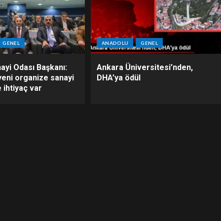
GENEL
ANADOLU
GENEL
ayi Odası Başkanı:
Ankara Üniversitesi’nden,
yeni organize sanayi
DHA’ya ödül
 ihtiyaç var