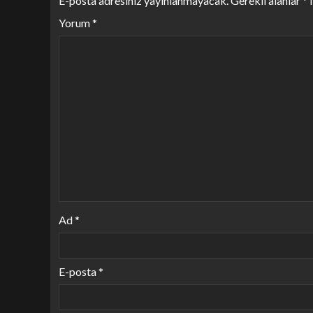
E-posta adresiniz yayınlanmayacak.
Gerekli alanlar
*
i
Yorum
*
Ad
*
E-posta
*