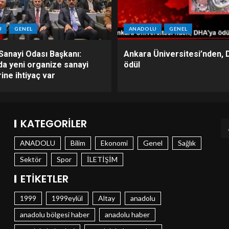
U
GENEL
ANADOLU
GENEL
Sanayi Odası Başkanı:
Ankara Üniversitesi’nden, 
da yeni organize sanayi
ödül
ine ihtiyaç var
KATEGORILER
ANADOLU
Bilim
Ekonomi
Genel
Sağlık
Sektör
Spor
İLETİŞİM
ETIKETLER
1999
1999eylül
Altay
anadolu
anadolu bölgesi haber
anadolu haber