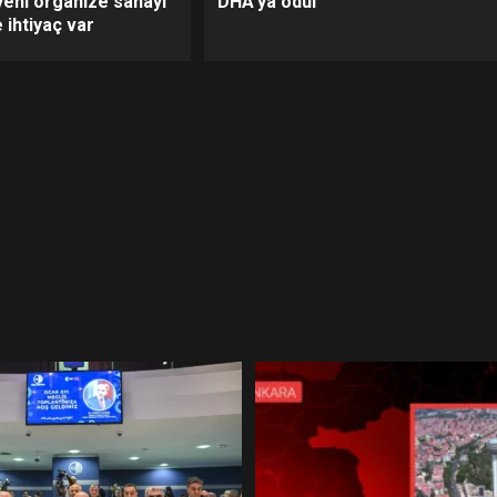
yeni organize sanayi
DHA’ya ödül
 ihtiyaç var