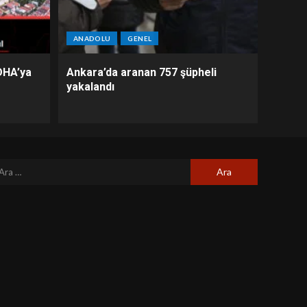
ANADOLU
GENEL
DHA’ya
Ankara’da aranan 757 şüpheli
yakalandı