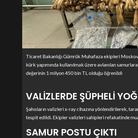
Ticaret Bakanlığı Gümrük Muhafaza ekipleri Moskova’d
kürk yapımında kullanılmak üzere avlanılan samurlara ai
değerinin 1 milyon 450 bin TL olduğu öğrenildi
VALİZLERDE ŞÜPHELİ YOĞ
Şahısların valizleri x-ray cihazına yönlendirilerek, t
tespit edildi. Ekipler valizleri sahipleri refakatinde m
SAMUR POSTU ÇIKTI