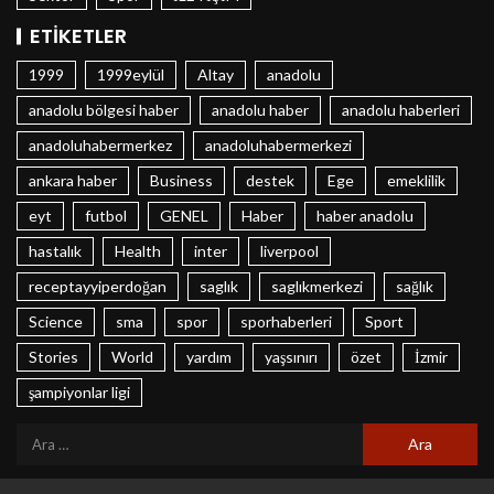
ETIKETLER
1999
1999eylül
Altay
anadolu
anadolu bölgesi haber
anadolu haber
anadolu haberleri
anadoluhabermerkez
anadoluhabermerkezi
ankara haber
Business
destek
Ege
emeklilik
eyt
futbol
GENEL
Haber
haber anadolu
hastalık
Health
inter
liverpool
receptayyiperdoğan
saglık
saglıkmerkezi
sağlık
Science
sma
spor
sporhaberleri
Sport
Stories
World
yardım
yaşsınırı
özet
İzmir
şampiyonlar ligi