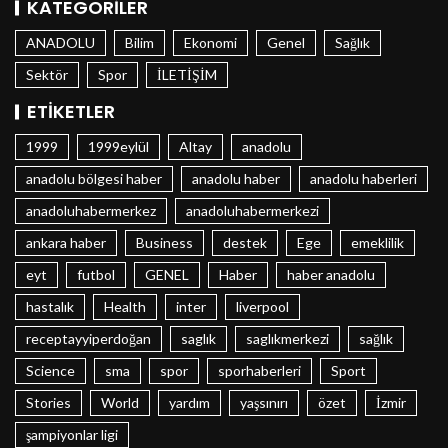
KATEGORILER
ANADOLU
Bilim
Ekonomi
Genel
Sağlık
Sektör
Spor
İLETİŞİM
ETIKETLER
1999
1999eylül
Altay
anadolu
anadolu bölgesi haber
anadolu haber
anadolu haberleri
anadoluhabermerkez
anadoluhabermerkezi
ankara haber
Business
destek
Ege
emeklilik
eyt
futbol
GENEL
Haber
haber anadolu
hastalık
Health
inter
liverpool
receptayyiperdoğan
saglık
saglıkmerkezi
sağlık
Science
sma
spor
sporhaberleri
Sport
Stories
World
yardım
yaşsınırı
özet
İzmir
şampiyonlar ligi