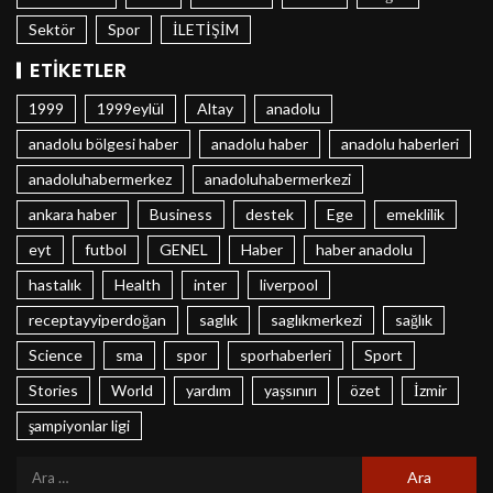
Sektör
Spor
İLETİŞİM
ETIKETLER
1999
1999eylül
Altay
anadolu
anadolu bölgesi haber
anadolu haber
anadolu haberleri
anadoluhabermerkez
anadoluhabermerkezi
ankara haber
Business
destek
Ege
emeklilik
eyt
futbol
GENEL
Haber
haber anadolu
hastalık
Health
inter
liverpool
receptayyiperdoğan
saglık
saglıkmerkezi
sağlık
Science
sma
spor
sporhaberleri
Sport
Stories
World
yardım
yaşsınırı
özet
İzmir
şampiyonlar ligi