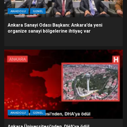
ANADOLU
GENEL
Ankara Sanayi Odası Başkanı: Ankara’da yeni
organize sanayi bölgelerine ihtiyaç var
ANADOLU
GENEL
Ankara Üniversitesi’nden, DHA’ya ödül