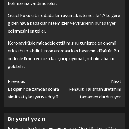
kokmasına yardımcı olur.
Güzel kokulu bir odada kim uyumak istemez ki? Akciğere
giden hava kapaklarını temizler ve virüslerin burada yer
edinmesini engeller.
Koronavirüsle mücadele ettiğimiz şu günlerde en önemli
etkisi bu olabilir. Limon aroması kan basıncını düşürür. Bu
nedenle limon ve tuzu karıştırıp uyumak, rutininiz haline
gelebilir.
Previous
Next
Eskişehir’de zamdan sonra
Renault, Talisman üretimini
simit satışları yarıya düştü
tamamen durduruyor
Bir yanıt yazın
E-posta adresiniz yayınlanmayacak.
Gerekli alanlar
*
ile