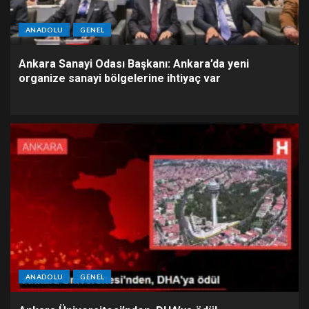
ANADOLU
GENEL
Ankara Sanayi Odası Başkanı: Ankara’da yeni
organize sanayi bölgelerine ihtiyaç var
ANADOLU
GENEL