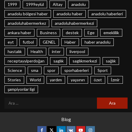
1999
1999eylül
Altay
anadolu
anadolu bölgesi haber
anadolu haber
anadolu haberleri
anadoluhabermerkez
anadoluhabermerkezi
ankara haber
Business
destek
Ege
emeklilik
eyt
futbol
GENEL
Haber
haber anadolu
hastalık
Health
inter
liverpool
receptayyiperdoğan
saglık
saglıkmerkezi
sağlık
Science
sma
spor
sporhaberleri
Sport
Stories
World
yardım
yaşsınırı
özet
İzmir
şampiyonlar ligi
Blog