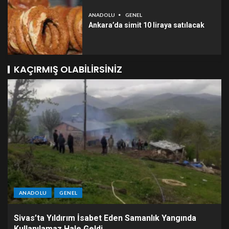
ANADOLU
GENEL
Ankara’da simit 10 liraya satılacak
KAÇIRMIŞ OLABILIRSINIZ
ANADOLU
GENEL
Sivas’ta Yıldırım İsabet Eden Samanlık Yangında
Kullanılamaz Hale Geldi