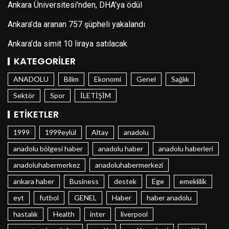
Ankara Üniversitesi’nden, DHA’ya ödül
Ankara’da aranan 757 şüpheli yakalandı
Ankara’da simit 10 liraya satılacak
KATEGORILER
ANADOLU
Bilim
Ekonomi
Genel
Sağlık
Sektör
Spor
İLETİŞİM
ETIKETLER
1999
1999eylül
Altay
anadolu
anadolu bölgesi haber
anadolu haber
anadolu haberleri
anadoluhabermerkez
anadoluhabermerkezi
ankara haber
Business
destek
Ege
emeklilik
eyt
futbol
GENEL
Haber
haber anadolu
hastalık
Health
inter
liverpool