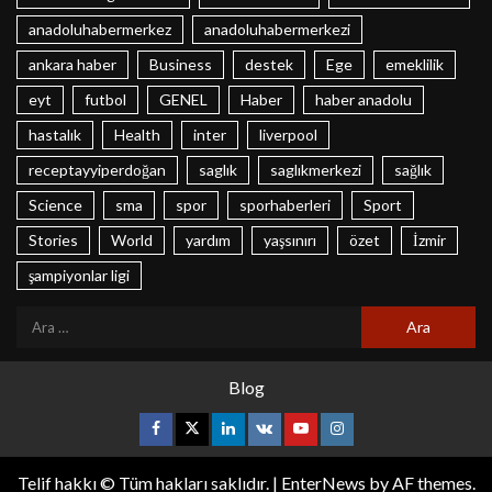
anadoluhabermerkez
anadoluhabermerkezi
ankara haber
Business
destek
Ege
emeklilik
eyt
futbol
GENEL
Haber
haber anadolu
hastalık
Health
inter
liverpool
receptayyiperdoğan
saglık
saglıkmerkezi
sağlık
Science
sma
spor
sporhaberleri
Sport
Stories
World
yardım
yaşsınırı
özet
İzmir
şampiyonlar ligi
Blog
Telif hakkı © Tüm hakları saklıdır.
|
EnterNews
by AF themes.