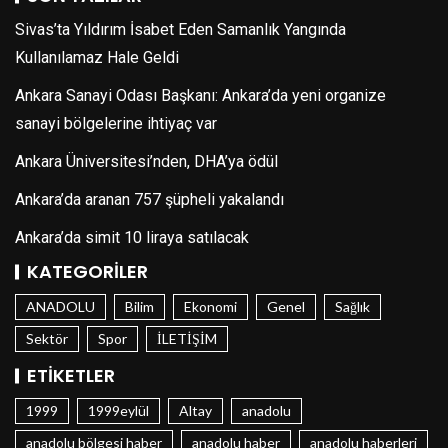
Sivas’ta Yıldırım İsabet Eden Samanlık Yangında
Kullanılamaz Hale Geldi
Ankara Sanayi Odası Başkanı: Ankara’da yeni organize
sanayi bölgelerine ihtiyaç var
Ankara Üniversitesi’nden, DHA’ya ödül
Ankara’da aranan 757 şüpheli yakalandı
Ankara’da simit 10 liraya satılacak
KATEGORILER
ANADOLU
Bilim
Ekonomi
Genel
Sağlık
Sektör
Spor
İLETİŞİM
ETIKETLER
1999
1999eylül
Altay
anadolu
anadolu bölgesi haber
anadolu haber
anadolu haberleri