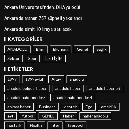
Ankara Üniversitesi’nden, DHA’ya ödül
Ankara’da aranan 757 şüpheli yakalandı
Ankara’da simit 10 liraya satılacak
KATEGORILER
ANADOLU
Bilim
Ekonomi
Genel
Sağlık
Sektör
Spor
İLETİŞİM
ETIKETLER
1999
1999eylül
Altay
anadolu
anadolu bölgesi haber
anadolu haber
anadolu haberleri
anadoluhabermerkez
anadoluhabermerkezi
ankara haber
Business
destek
Ege
emeklilik
eyt
futbol
GENEL
Haber
haber anadolu
hastalık
Health
inter
liverpool