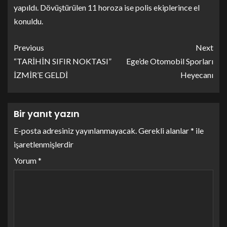
yapıldı. Dövüştürülen 11 horoza ise polis ekiplerince el
konuldu.
Previous
Next
“TARİHİN SIFIR NOKTASI”
Ege’de Otomobil Sporları
İZMİR’E GELDİ
Heyecanı
Bir yanıt yazın
E-posta adresiniz yayınlanmayacak.
Gerekli alanlar
*
ile
işaretlenmişlerdir
Yorum
*