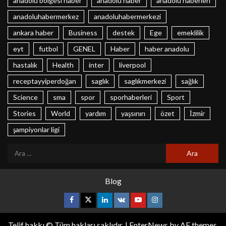
anadolu bölgesi haber
anadolu haber
anadolu haberleri
anadoluhabermerkez
anadoluhabermerkezi
ankara haber
Business
destek
Ege
emeklilik
eyt
futbol
GENEL
Haber
haber anadolu
hastalık
Health
inter
liverpool
receptayyiperdoğan
saglık
saglıkmerkezi
sağlık
Science
sma
spor
sporhaberleri
Sport
Stories
World
yardım
yaşsınırı
özet
İzmir
şampiyonlar ligi
Blog
Telif hakkı © Tüm hakları saklıdır.
|
EnterNews
by AF themes.