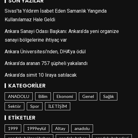
SON YAZILAR
Sivas’ta Yıldırım İsabet Eden Samanlık Yangında
Kullanılamaz Hale Geldi
Ankara Sanayi Odası Başkanı: Ankara’da yeni organize
sanayi bölgelerine ihtiyaç var
Ankara Üniversitesi’nden, DHA’ya ödül
Ankara’da aranan 757 şüpheli yakalandı
Ankara’da simit 10 liraya satılacak
KATEGORILER
ANADOLU
Bilim
Ekonomi
Genel
Sağlık
Sektör
Spor
İLETİŞİM
ETIKETLER
1999
1999eylül
Altay
anadolu