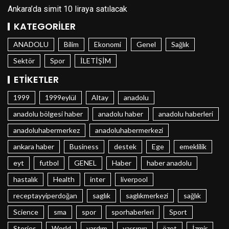
Ankara’da simit 10 liraya satılacak
KATEGORILER
ANADOLU
Bilim
Ekonomi
Genel
Sağlık
Sektör
Spor
İLETİŞİM
ETIKETLER
1999
1999eylül
Altay
anadolu
anadolu bölgesi haber
anadolu haber
anadolu haberleri
anadoluhabermerkez
anadoluhabermerkezi
ankara haber
Business
destek
Ege
emeklilik
eyt
futbol
GENEL
Haber
haber anadolu
hastalık
Health
inter
liverpool
receptayyiperdoğan
saglık
saglıkmerkezi
sağlık
Science
sma
spor
sporhaberleri
Sport
Stories
World
yardım
yaşsınırı
özet
İzmir